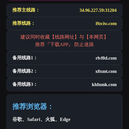
推荐主线路：
34.96.227.59:31204
推荐线路：
i9zciw.com
建议同时收藏【线路网址】与【本网页】
推荐『下载APP』 防止迷路
备用线路1：
rlvf0d.com
备用线路2：
x8xmt.com
备用线路3：
khfnmk.com
推荐浏览器：
谷歌、Safari、火狐、Edge